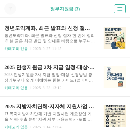
정부지원금 (3)
청년도약계좌, 최근 발표와 신청 절차 한 번에 정리
청년도약계좌, 최근 발표와 신청 절차 한 번에 정리
※ 본 글은 최근 발표 및 안내를 바탕으로 누구나
이해하기 쉽게 정리한 요약입니다. 실제 신청 전,
카테고리 없음
2025. 9. 27. 11:45
최신 공식 공지를 반드시 확인하세요.📋 목차청년
도약계좌란?최근 변화 및 정부 발표 내용주요 혜택
및 조건신청 절차 (상세 설명)유지 및 중도해지 제
2025 민생지원금 2차 지급 일정·대상·신청방법 총정리
도유의사항FAQ제도 종료된다던데, 아직 신청 가
능한가요?기존 가입자는 혜택이 유지되나요?부분
2025 민생지원금 2차 지급 일정·대상·신청방법 총
인출이 가능한가요?중도해지하면 어떻게 되나요?
정리누구나 쉽게 이해하는 한눈 가이드 (업데이트:
청년도약계좌 vs 청년미래적금(예정), 뭐가 다른가
2025-08-23 기준)목차민생지원금이란?2차 지급 일
카테고리 없음
2025. 8. 23. 13:12
요?1) 청년도약계좌란?만 19~34세 청년을 대상으
정지급 대상과 기준지급 금액신청 방법과 절차사
로 5년(60개월) 동안 매월 자유납입(최대 70만 원)
용처와 사용 기한요약 표자주 묻는 질문(FAQ)출처
하면, 본인 저축에 더해 정부가 조건에 따라 기여금
1. 민생지원금이란?정부가 물가 상승과 경기 둔화
2025 지방자치단체·지자체 지원사업 총정리 & 창업·기술·인력·수출 한눈에 확인
을 보태 주고 이자소득에 비과세 혜택을 주는 정책
로 어려움을 겪는 가계의 부담을 덜고, 지역 소상공
형 금융상품입니다.가..
인 매출을 돕기 위해 마련한 일시적 소비 지원금입
📑 목차지방자치단체 기반 지원사업 개요창업·기
니다. 카드·상품권 등의 형태로 지급되어 주소지
술·인력·수출 분야 지원 세부 내용광역시·도별 주
인근에서의 소비를 촉진하는 것이 핵심 목적입니
요 공고 사례중소벤처24 소개 및 활용 방법지원사
카테고리 없음
2025. 8. 14. 21:04
다.2. 2차 지급 일정지급(신청) 기간2025년 9월 22