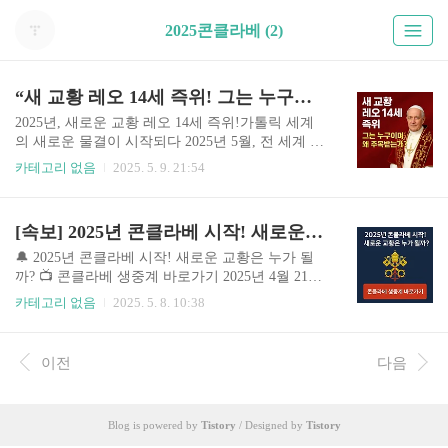
2025콘클라베 (2)
“새 교황 레오 14세 즉위! 그는 누구이며 왜 주목 받는가?”
2025년, 새로운 교황 레오 14세 즉위!가톨릭 세계
의 새로운 물결이 시작되다 2025년 5월, 전 세계 가
톨릭 신자들의 이목이 바티칸으로 집중되었습니
카테고리 없음
2025. 5. 9. 21:54
다. 콘클라베(Conclave)를 통해 전격 선출된 신임
교황 레오 14세(Pope Leo XIV)는 단순한 교체가 아
닌, 새로운 시대를 알리는 상징으로 떠오르고 있습
[속보] 2025년 콘클라베 시작! 새로운 교황은 누가 될까? 실시간 보기!!
니다. 새 교황 ‘레오14세’는 누구인가?(유튜브 영상
바로가기) 👤 레오 14세는 누구인가?레오 14세의
🔔 2025년 콘클라베 시작! 새로운 교황은 누가 될
본명은 안드레아 로마넬리(Andrea Romanelli). 이탈
까? 📺 콘클라베 생중계 바로가기 2025년 4월 21일,
리아 밀라노 태생으로, 청년 시절부터 사회 정의와
프란치스코 교황의 선종 소식이 전해진 이후 전 세
카테고리 없음
2025. 5. 8. 10:38
난민 구호 활동에 헌신한 인물입니다. 그는 전임 프
계 가톨릭 신자들의 눈과 귀는 바티칸 시국으로 집
란치스코 교황의 철학을 계승하면서도 더욱 진보
중되고 있습니다. 드디어 5월 7일, 새로운 교황을
적인 디지털 윤리와 인공지능 신학에 깊은 관심을
선출하기 위한 콘클라베(Conclave)가 시작되었으
이전
다음
가진 인물로 평가받고 있습니..
며, 전통과 의식이 가득한 시스티나 성당에서 역사
적인 시간이 펼쳐지고 있습니다. 📌 콘클라베란 무
엇인가요? 콘클라베는 로마 가톨릭교회의 새 교황
Blog is powered by
Tistory
/ Designed by
Tistory
을 선출하는 비밀회의입니다. 80세 미만의 추기경
들이 바티칸 시국의 시스티나 성당에 모여 외부와