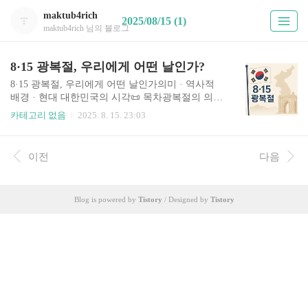
maktub4rich
2025/08/15 (1)
maktub4rich 님의 블로그
8·15 광복절, 우리에게 어떤 날인가?
8·15 광복절, 우리에게 어떤 날인가의미 · 역사적
배경 · 현대 대한민국의 시각📜 목차광복절의 의미
8·15 광복의 역사적 배경현대 대한민국에서 바라보
카테고리 없음
2025. 8. 15. 23:03
는 광복절결론: 광복절이 주는 교훈FAQ1. 광복절
의 의미 의미광복절은 1945년 8월 15일, 일제 강점
기 35년의 억압에서 벗어나 우리 민족이 주권과 자
이전
다음
유를 되찾은 날을 기념하는 국가 경축일입니다.
‘광복(光復)’은 말 그대로 “빛을 되찾음”을 뜻하며,
민족 자주와 국가 회복을 상징합니다. 매년 이날 우
Blog is powered by
Tistory
/ Designed by
Tistory
리는 태극기를 게양하고, 순국선열과 독립운동가
들의 희생을 추모하며, 민주주의와 인권의 가치를
재확인합니다. 🔎 포인트: 광복절은 과거의 승리만
을 기념하는 날이 아니라, 현재의 자유를 지키고 미
래의 평화를 준비하는 날입니다.2. 8·15 광복의 역
사적..