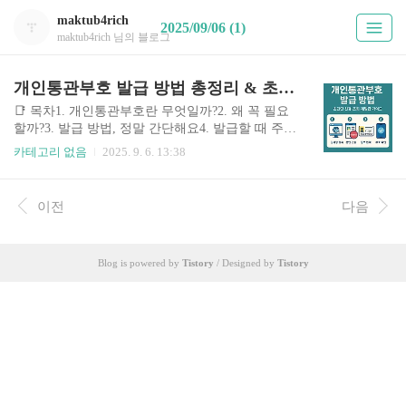
maktub4rich
2025/09/06 (1)
maktub4rich 님의 블로그
개인통관부호 발급 방법 총정리 & 초간단 신청·조회·재발급 가이드
📑 목차1. 개인통관부호란 무엇일까?2. 왜 꼭 필요
할까?3. 발급 방법, 정말 간단해요4. 발급할 때 주의
해야 할 점5. 부호 조회와 재발급 방법6. 마무리 꿀
카테고리 없음
2025. 9. 6. 13:38
팁1. 개인통관부호란 무엇일까?해외 직구 한 번쯤
해보신 분들 많으시죠? 🎁그럴 때 결제창이나 배송
대행지에서 “개인통관부호를 입력해주세요”라는
이전
다음
문구를 보신 적이 있을 거예요.개인통관부호는 말
그대로 개인에게 주어지는 통관용 고유번호예요.
예전에는 주민등록번호를 썼지만, 개인정보 유출
Blog is powered by
Tistory
/ Designed by
Tistory
문제 때문에 지금은 개인통관부호로 대체되었죠.
한 번 발급받으면 계속 쓸 수 있어서, 주민등록번호
대신 안심하고 사용할 수 있는 해외 직구 필수 번호
랍니다. 2. 왜 꼭 필요할까?“이거 안 쓰면 그냥 주민
등록번호 넣으면 안 되나요?”라고 묻는 분들이 있
는데요, ..