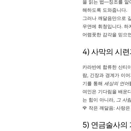
을 읽는 법—징조를 알
해하도록 도와줍니다.
그러나 깨달음만으로 길
우연에 휘청입니다. 하
어렴풋한 감각을 믿으면
4) 사막의 시련
카라반에 합류한 산티아
람, 긴장과 경계가 이어
기를 통해
세상의 언어
여인은 기다림을 배운다
는 힘이 아니라,
그 사
🌹 작은 깨달음: 사
5) 연금술사의 