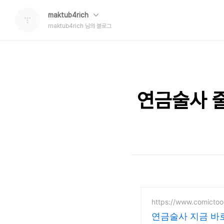
maktub4rich
maktub4rich 님의 블로그
연금술사 
https://www.comictoo
연금술사 지금 바