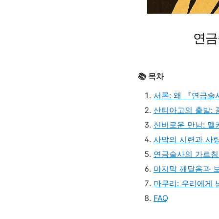
연금
📚 목차
서론: 왜 『연금
산티아고의 출발: 
신비로운 만남: 멜
사막의 시련과 사랑
연금술사의 가르침:
마지막 깨달음과 보
마무리: 우리에게 
FAQ