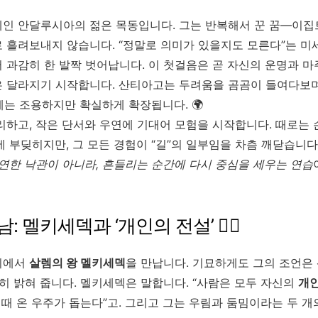
인 안달루시아의 젊은 목동입니다. 그는 반복해서 꾼 꿈—이집
 흘려보내지 않습니다. “정말로 의미가 있을지도 모른다”는 미세
 과감히 한 발짝 벗어납니다. 이 첫걸음은 곧 자신의 운명과 마
 달라지기 시작합니다. 산티아고는 두려움을 곰곰이 들여다보며,
세계는 조용하지만 확실하게 확장됩니다. 🌍
리하고, 작은 단서와 우연에 기대어 모험을 시작합니다. 때로는 
 부딪히지만, 그 모든 경험이 “길”의 일부임을 차츰 깨닫습니다
연한 낙관이 아니라, 흔들리는 순간에 다시 중심을 세우는 연습
: 멜키세덱과 ‘개인의 전설’ 🧙‍♂️
시에서
살렘의 왕 멜키세덱
을 만납니다. 기묘하게도 그의 조언
히 밝혀 줍니다. 멜키세덱은 말합니다. “사람은 모두 자신의
개인
 때 온 우주가 돕는다”고. 그리고 그는 우림과 둠밈이라는 두 개