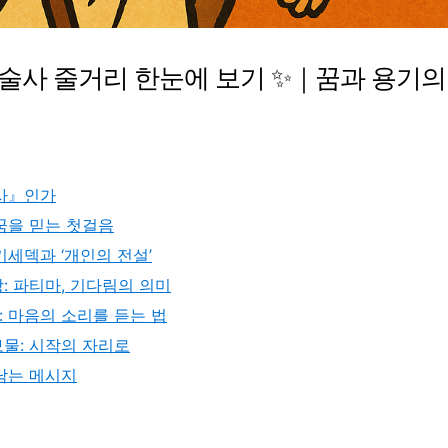
술사 줄거리 한눈에 보기 ✨｜꿈과 용기의
술사』인가
꿈을 믿는 첫걸음
키세덱과 ‘개인의 전설’
: 파티마, 기다림의 의미
 마음의 소리를 듣는 법
물: 시작의 자리로
남는 메시지