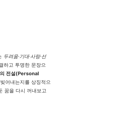
는
두려움·기대·사랑·선
간결하고 투명한 문장으
 전설(Personal
히 빚어내는지를 상징적으
둔 꿈을 다시 꺼내보고