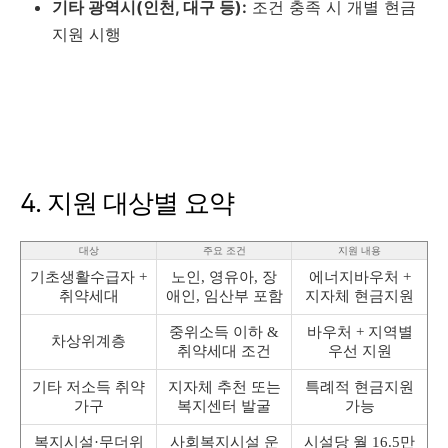
기타 광역시(인천, 대구 등):
조건 충족 시 개별 현금
지원 시행
4. 지원 대상별 요약
대상
주요 조건
지원 내용
기초생활수급자 +
노인, 영유아, 장
에너지바우처 +
취약세대
애인, 임산부 포함
지자체 현금지원
중위소득 이하 &
바우처 + 지역별
차상위계층
취약세대 조건
우선 지원
기타 저소득 취약
지자체 추천 또는
특례적 현금지원
가구
복지센터 발굴
가능
복지시설·무더위
사회복지시설 운
시설당 월 16.5만