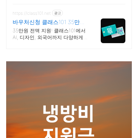
https://class101.net
광고
바우처신청 클래스101 35만원
역대급 지원 혜택
35만원 전액 지원! 클래스101에서
AI, 디자인, 외국어까지 다양하게
들어요