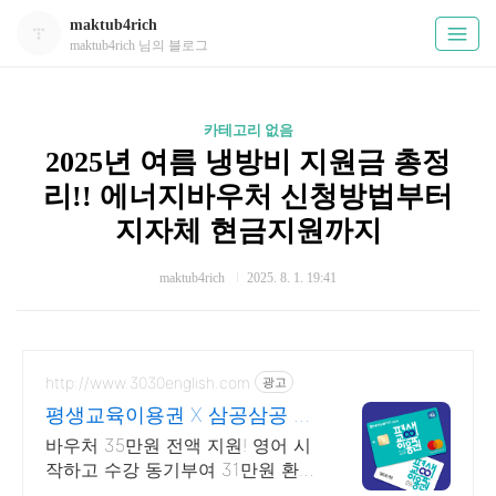
maktub4rich
maktub4rich 님의 블로그
카테고리 없음
2025년 여름 냉방비 지원금 총정
리!! 에너지바우처 신청방법부터
지자체 현금지원까지
maktub4rich
2025. 8. 1. 19:41
http://www.3030english.com
광고
평생교육이용권 X 삼공삼공 오
늘 24:00 환급 종료
바우처 35만원 전액 지원! 영어 시
작하고 수강 동기부여 31만원 환급
받으세요!